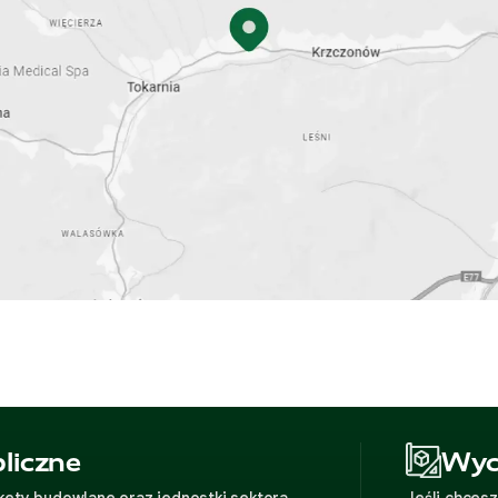
liczne
Wyc
ety budowlane oraz jednostki sektora
Jeśli chces