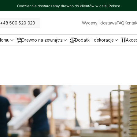
Codziennie dostarczamy drewno do klientów w całej Polsce
+48 500 520 020
Wyceny i dostawa
FAQ
Kontak
 domu
Drewno na zewnątrz
Dodatki i dekoracje
Akce