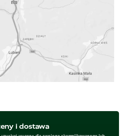
eny i dostawa
z uzyskać wycenę dla swojego skomplikowanego lub