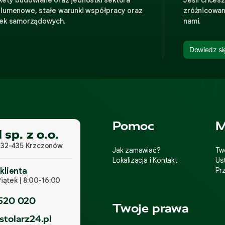
olumenowe, stałe warunki współpracy oraz
zróżnicowan
tek samorządowych.
nami.
Dowiedz się
Linki w stopce
Pomoc
M
sp. z o.o.
 32-435 Krzczonów
Jak zamawiać?
Tw
Lokalizacja i Kontakt
Us
Pr
klienta
iątek | 8:00-16:00
520 020
Twoje prawa
stolarz24.pl