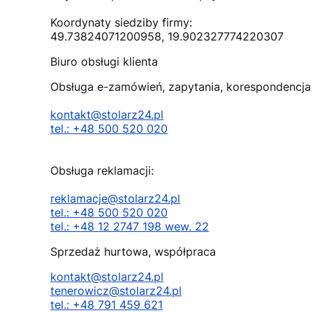
Koordynaty siedziby firmy:
49.73824071200958, 19.902327774220307
Biuro obsługi klienta
Obsługa e-zamówień, zapytania, korespondencja
kontakt@stolarz24.pl
tel.: +48 500 520 020
Obsługa reklamacji:
reklamacje@stolarz24.pl
tel.: +48 500 520 020
tel.: +48 12 2747 198 wew. 22
Sprzedaż hurtowa, współpraca
kontakt@stolarz24.pl
tenerowicz@stolarz24.pl
tel.: +48 791 459 621