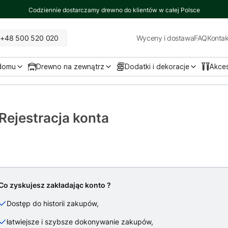
Codziennie dostarczamy drewno do klientów w całej Polsce
+48 500 520 020
Wyceny i dostawa
FAQ
Kontak
 domu
Drewno na zewnątrz
Dodatki i dekoracje
Akce
Rejestracja konta
Co zyskujesz zakładając konto ?
Dostęp do historii zakupów,
łatwiejsze i szybsze dokonywanie zakupów,