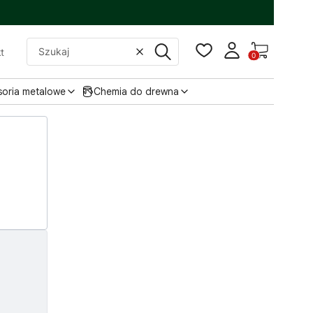
Produkty w
t
Wyczyść
Szukaj
soria metalowe
Chemia do drewna