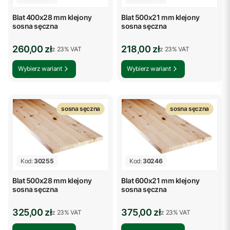
Blat 400x28 mm klejony
Blat 500x21 mm klejony
sosna sęczna
sosna sęczna
Cena brutto
Cena brutto
260,00 zł
218,00 zł
z %s VAT
z %s VAT
z
23%
VAT
z
23%
VAT
Wybierz wariant
Wybierz wariant
sosna sęczna
sosna sęczna
Kod:
30255
Kod:
30246
Blat 500x28 mm klejony
Blat 600x21 mm klejony
sosna sęczna
sosna sęczna
Cena brutto
Cena brutto
325,00 zł
375,00 zł
z %s VAT
z %s VAT
z
23%
VAT
z
23%
VAT