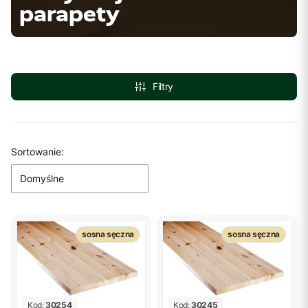
parapety
Filtry
Lista produktów
Sortowanie:
Domyślne
sosna sęczna
sosna sęczna
Kod:
30254
Kod:
30245