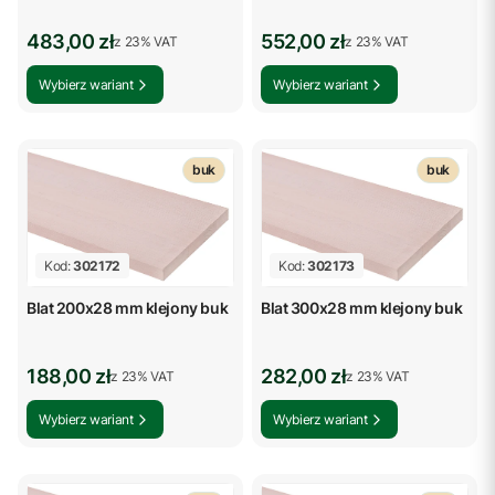
Cena brutto
Cena brutto
483,00 zł
552,00 zł
z %s VAT
z %s VAT
z
23%
VAT
z
23%
VAT
Wybierz wariant
Wybierz wariant
buk
buk
Kod:
302172
Kod:
302173
Blat 200x28 mm klejony buk
Blat 300x28 mm klejony buk
Cena brutto
Cena brutto
188,00 zł
282,00 zł
z %s VAT
z %s VAT
z
23%
VAT
z
23%
VAT
Wybierz wariant
Wybierz wariant