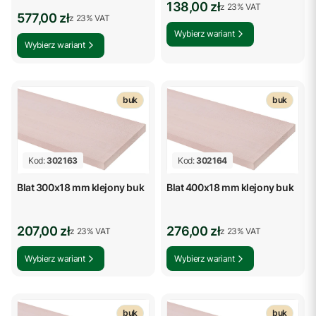
Cena brutto
138,00 zł
z %s VAT
z
23%
VAT
Cena brutto
577,00 zł
z %s VAT
z
23%
VAT
Wybierz wariant
Wybierz wariant
buk
buk
Kod:
302163
Kod:
302164
Blat 300x18 mm klejony buk
Blat 400x18 mm klejony buk
Cena brutto
Cena brutto
207,00 zł
276,00 zł
z %s VAT
z %s VAT
z
23%
VAT
z
23%
VAT
Wybierz wariant
Wybierz wariant
buk
buk