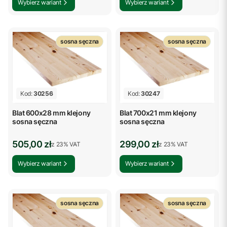
Wybierz wariant
Wybierz wariant
sosna sęczna
sosna sęczna
Kod:
30256
Kod:
30247
Blat 600x28 mm klejony
Blat 700x21 mm klejony
sosna sęczna
sosna sęczna
Cena brutto
Cena brutto
505,00 zł
299,00 zł
z %s VAT
z %s VAT
z
23%
VAT
z
23%
VAT
Wybierz wariant
Wybierz wariant
sosna sęczna
sosna sęczna