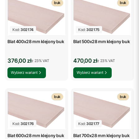
buk
buk
Kod:
302174
Kod:
302175
Blat 400x28 mm klejony buk
Blat 500x28 mm klejony buk
Cena brutto
Cena brutto
376,00 zł
470,00 zł
z %s VAT
z %s VAT
z
23%
VAT
z
23%
VAT
Wybierz wariant
Wybierz wariant
buk
buk
Kod:
302176
Kod:
302177
Blat 600x28 mm klejony buk
Blat 700x28 mm klejony buk