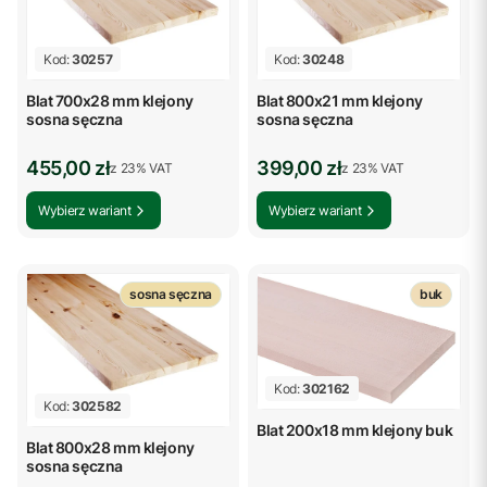
Kod:
30257
Kod:
30248
Blat 700x28 mm klejony
Blat 800x21 mm klejony
sosna sęczna
sosna sęczna
Cena brutto
Cena brutto
455,00 zł
399,00 zł
z %s VAT
z %s VAT
z
23%
VAT
z
23%
VAT
Wybierz wariant
Wybierz wariant
sosna sęczna
buk
Kod:
302162
Kod:
302582
Blat 200x18 mm klejony buk
Blat 800x28 mm klejony
sosna sęczna