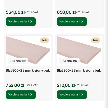
Cena brutto
Cena brutto
564,00 zł
658,00 zł
z %s VAT
z %s VAT
z
23%
VAT
z
23%
VAT
Wybierz wariant
Wybierz wariant
buk
buk
Kod:
302178
Kod:
302192
Blat 800x28 mm klejony buk
Blat 200x38 mm klejony buk
Cena brutto
Cena brutto
752,00 zł
210,00 zł
z %s VAT
z %s VAT
z
23%
VAT
z
23%
VAT
Wybierz wariant
Wybierz wariant