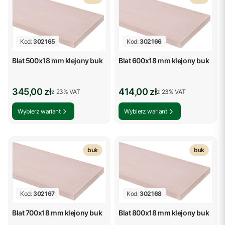
Kod:
302165
Kod:
302166
Blat 500x18 mm klejony buk
Blat 600x18 mm klejony buk
Cena brutto
Cena brutto
345,00 zł
414,00 zł
z %s VAT
z %s VAT
z
23%
VAT
z
23%
VAT
Wybierz wariant
Wybierz wariant
buk
buk
Kod:
302167
Kod:
302168
Blat 700x18 mm klejony buk
Blat 800x18 mm klejony buk