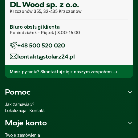
DL Wood sp. z o.o.
Krzczonów 355, 32-435 Krzczonów
Biuro obsługi klienta
Poniedziałek - Piątek | 8:00-16:00
+48 500 520 020
kontakt@stolarz24.pl
Masz pytania? Skontaktuj się z naszym zespołem →
Linki w stopce
Pomoc
Jak zamawiać?
Lokalizacja i Kontakt
Moje konto
Twoje zamówienia