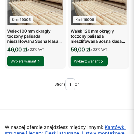
Kod:
19005
Kod:
19008
Wałek 100 mm okrągły
Wałek 120 mm okrągły
toczony palisada
toczony palisada
nieszlifowana Sosna klasa
nieszlifowana Sosna klasa
AB
AB
Cena brutto
Cena brutto
46,00 zł
59,00 zł
z %s VAT
z %s VAT
z
23%
VAT
z
23%
VAT
Wybierz wariant
Wybierz wariant
Strona
z 1
W naszej ofercie znajdziesz między innymi:
Kantówki
strugane i legary
,
Deski strugane
,
Listwy montażowe
,