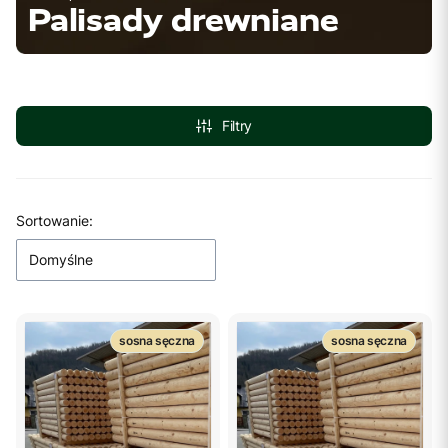
Palisady drewniane
Filtry
Lista produktów
Sortowanie:
Domyślne
sosna sęczna
sosna sęczna