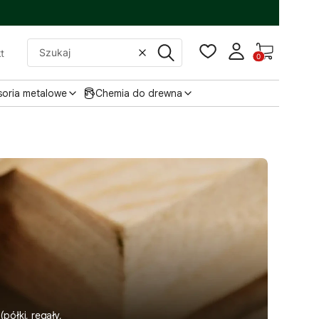
Produkty w
t
Wyczyść
Szukaj
soria metalowe
Chemia do drewna
ółki, regały,