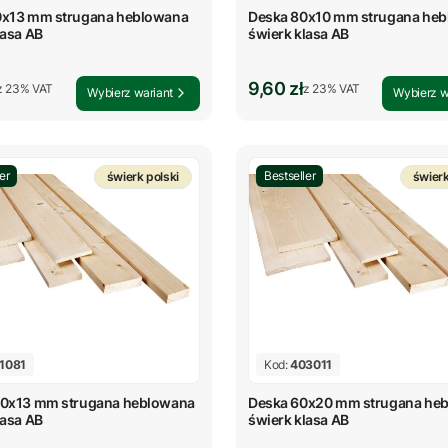
0x13 mm strugana heblowana
Deska 80x10 mm strugana he
lasa AB
świerk klasa AB
rutto
Cena brutto
9,60 zł
z %s VAT
z %s VAT
z
23%
VAT
z
23%
VAT
Wybierz wariant
Wybierz w
er
Bestseller
świerk polski
świerk
1081
Kod:
403011
20x13 mm strugana heblowana
Deska 60x20 mm strugana he
lasa AB
świerk klasa AB