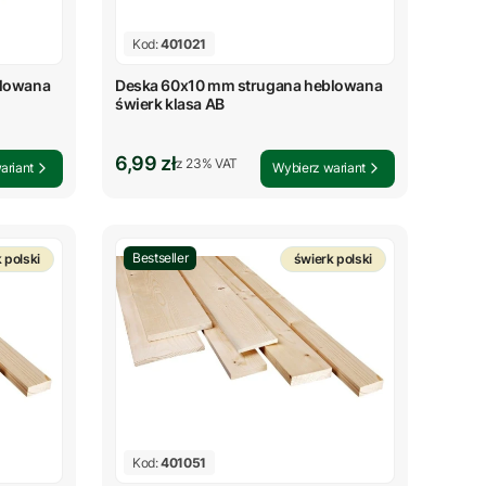
Kod:
401021
blowana
Deska 60x10 mm strugana heblowana
świerk klasa AB
Cena brutto
6,99 zł
z %s VAT
z
23%
VAT
ariant
Wybierz wariant
Bestseller
 polski
świerk polski
Kod:
401051