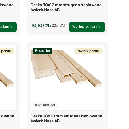
blowana
Deska 80x13 mm strugana heblowana
świerk klasa AB
Cena brutto
10,80 zł
z %s VAT
z
23%
VAT
ariant
Wybierz wariant
Bestseller
 polski
świerk polski
Kod:
403021
blowana
Deska 68x20 mm strugana heblowana
świerk klasa AB