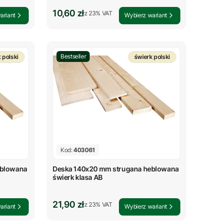
Cena brutto
10,60 zł
z %s VAT
z
23%
VAT
ariant
Wybierz wariant
Bestseller
 polski
świerk polski
Kod:
403061
eblowana
Deska 140x20 mm strugana heblowana
świerk klasa AB
Cena brutto
21,90 zł
z %s VAT
z
23%
VAT
ariant
Wybierz wariant