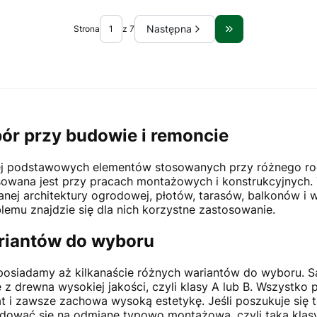
Następna
Strona
z 7
Przejdź do ostatni
ór przy budowie i remoncie
iej podstawowych elementów stosowanych przy różnego rod
owana jest przy pracach montażowych i konstrukcyjnych. 
ianej architektury ogrodowej, płotów, tarasów, balkonów i
lemu znajdzie się dla nich korzystne zastosowanie.
ariantów do wyboru
siadamy aż kilkanaście różnych wariantów do wyboru. Są
 z drewna wysokiej jakości, czyli klasy A lub B. Wszystko
 lat i zawsze zachowa wysoką estetykę. Jeśli poszukuje si
wać się na odmianę typowo montażową, czyli taką klasy C