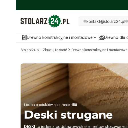
kontakt@stolarz24.pl
Drewno konstrukcyjne i montażowe
Drewno dla
Stolarz24.pl - Zbuduj to sam!
Drewno konstrukcyjne i montażowe
Liczba produktów na stronie:
158
Deski strugane
DESKI
to jeden z podstawowych elementów stosowanych w