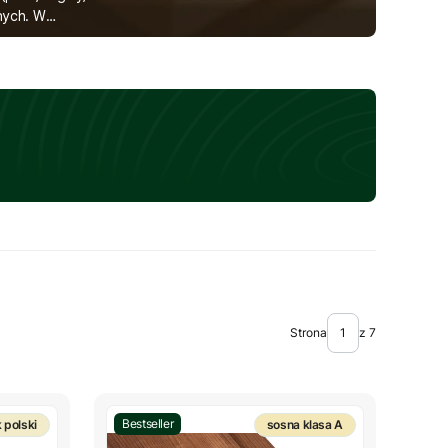
nych. W
ewna (klasa
Strona
z 7
Bestseller
 polski
sosna klasa A