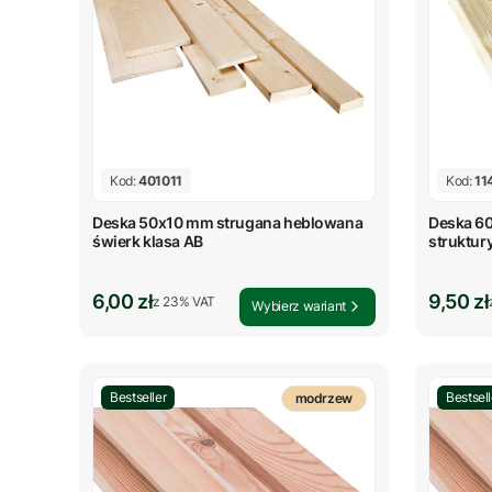
Kod:
401011
Kod:
11
Deska 50x10 mm strugana heblowana
Deska 6
świerk klasa AB
struktur
świerk
Cena brutto
Cena b
6,00 zł
9,50 zł
z %s VAT
z
23%
VAT
Wybierz wariant
Bestseller
Bestsell
modrzew