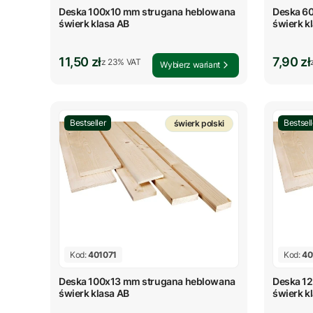
Deska 100x10 mm strugana heblowana
Deska 6
świerk klasa AB
świerk k
Cena brutto
Cena b
11,50 zł
7,90 zł
z %s VAT
z
23%
VAT
Wybierz wariant
Bestseller
Bestsell
świerk polski
Kod:
401071
Kod:
40
Deska 100x13 mm strugana heblowana
Deska 1
świerk klasa AB
świerk k