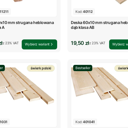
11211
Kod:
40112
0x10 mm strugana heblowana
Deska 60x10 mm strugana he
a A
dąb klasa AB
rutto
Cena brutto
zł
19,50 zł
z %s VAT
z %s VAT
z
23%
VAT
z
23%
VAT
Wybierz wariant
Wybierz w
er
Bestseller
świerk polski
świerk
1031
Kod:
401041