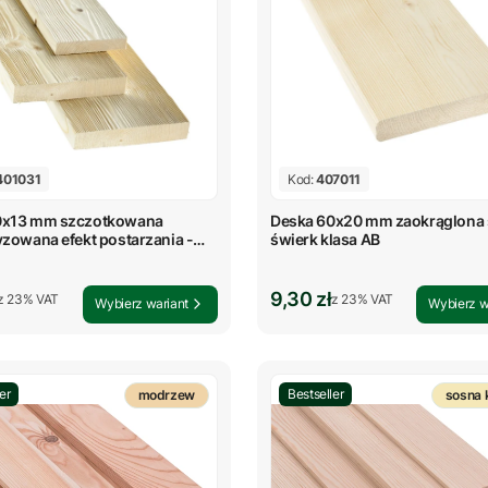
401031
Kod:
407011
0x13 mm szczotkowana
Deska 60x20 mm zaokrąglona 
yzowana efekt postarzania -
świerk klasa AB
rutto
Cena brutto
9,30 zł
z %s VAT
z %s VAT
z
23%
VAT
z
23%
VAT
Wybierz wariant
Wybierz w
er
Bestseller
modrzew
sosna 