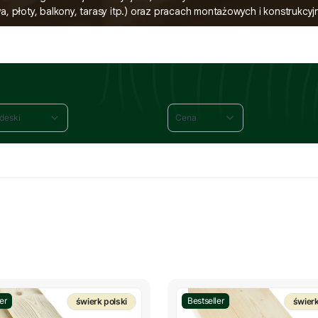
, płoty, balkony, tarasy itp.) oraz pracach montażowych i konstrukcyj
desek czterostronnie struganych, produkowanych z wysokiej jakości dr
czne elementy) nie struganej z drewna (klasa C).
 deski
Cena
er
Bestseller
świerk polski
świerk