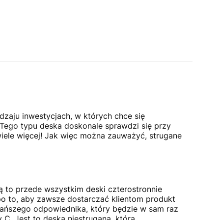
ej strony z produktami
zaju inwestycjach, w których chce się
Tego typu deska doskonale sprawdzi się przy
 wiele więcej! Jak więc można zauważyć, strugane
 to przede wszystkim deski czterostronnie
 po to, aby zawsze dostarczać klientom produkt
ę tańszego odpowiednika, który będzie w sam raz
. Jest to deska niestrugana, która