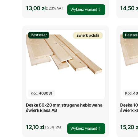
Cena brutto
Cena b
13,00 zł
14,50 z
z %s VAT
z
23%
VAT
Wybierz wariant
Bestseller
Bestsell
świerk polski
Kod:
403031
Kod:
40
Deska 80x20 mm strugana heblowana
Deska 1
świerk klasa AB
świerk k
Cena brutto
Cena b
12,10 zł
15,20 z
z %s VAT
z
23%
VAT
Wybierz wariant