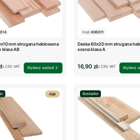
014
Kod:
406011
0x10 mm strugana heblowana
Deska 60x20 mm strugana he
 klasa AB
sosna klasa A
rutto
Cena brutto
ł
16,90 zł
z %s VAT
z %s VAT
z
23%
VAT
z
23%
VAT
Wybierz wariant
Wybierz w
er
Bestseller
dąb