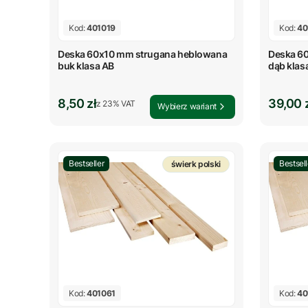
Kod:
401019
Kod:
40
Deska 60x10 mm strugana heblowana
Deska 6
buk klasa AB
dąb klas
Cena brutto
Cena b
8,50 zł
39,00 
z %s VAT
z
23%
VAT
Wybierz wariant
Bestseller
Bestsell
świerk polski
Kod:
401061
Kod:
40