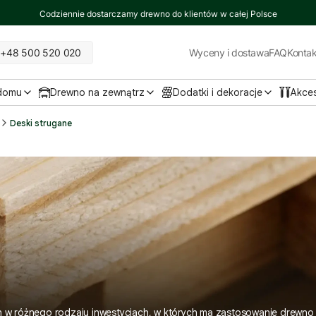
Codziennie dostarczamy drewno do klientów w całej Polsce
+48 500 520 020
Wyceny i dostawa
FAQ
Kontak
 domu
Drewno na zewnątrz
Dodatki i dekoracje
Akce
Deski strugane
 różnego rodzaju inwestycjach, w których ma zastosowanie drewno (p