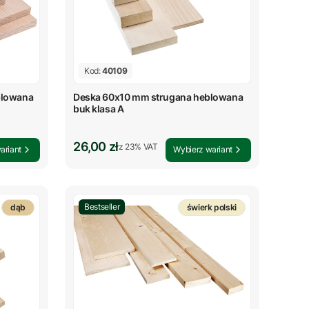
Kod:
40109
blowana
Deska 60x10 mm strugana heblowana
buk klasa A
Cena brutto
26,00 zł
z %s VAT
z
23%
VAT
ariant
Wybierz wariant
Bestseller
dąb
świerk polski