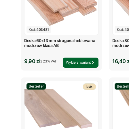
Kod:
403481
Kod:
40
Deska 60x13 mm strugana heblowana
Deska 8
modrzew klasa AB
modrzew
Cena brutto
Cena b
9,90 zł
16,40 z
z %s VAT
z
23%
VAT
Wybierz wariant
Bestseller
Bestsell
buk