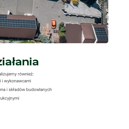
iałania
lizujemy również:
i i wykonawcami
wna i składów budowlanych
dukcyjnymi