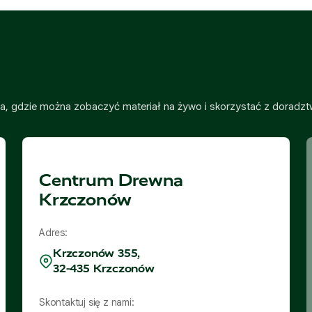
, gdzie można zobaczyć materiał na żywo i skorzystać z doradzt
Centrum Drewna
Krzczonów
Adres:
Krzczonów 355,
32-435 Krzczonów
Skontaktuj się z nami: