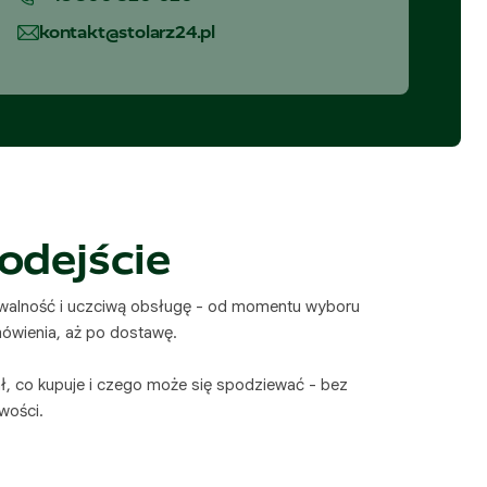
kontakt@stolarz24.pl
odejście
ywalność i uczciwą obsługę - od momentu wyboru
mówienia, aż po dostawę.
ał, co kupuje i czego może się spodziewać - bez
wości.