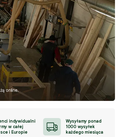
żą online.
enci indywidualni
Wysyłamy ponad
irmy w całej
1000 wysyłek
lsce i Europie
każdego miesiąca