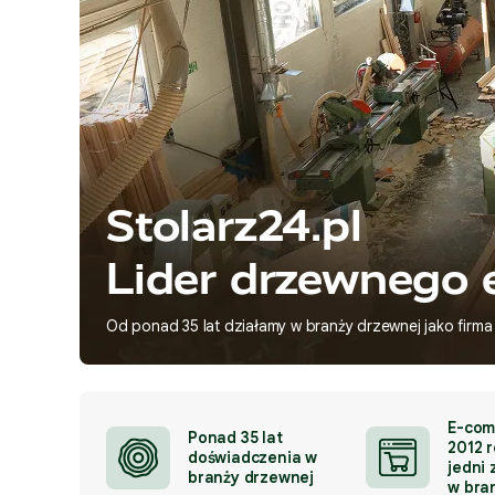
Stolarz24.pl
Lider drzewnego 
Od ponad 35 lat działamy w branży drzewnej jako firma
E-com
Ponad 35 lat
2012 r
doświadczenia w
jedni 
branży drzewnej
w bra