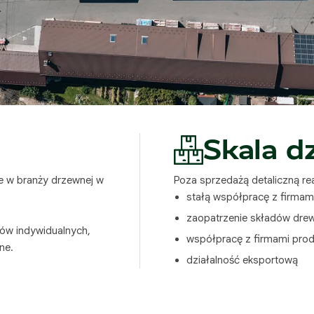
Skala dz
e w branży drzewnej w
Poza sprzedażą detaliczną rea
stałą współpracę z firmam
zaopatrzenie składów dre
ntów indywidualnych,
współpracę z firmami pro
ne.
działalność eksportową