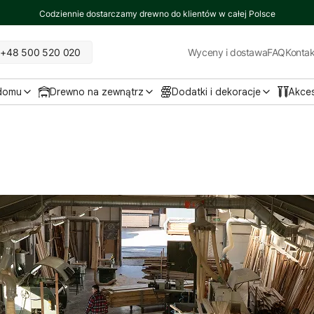
Codziennie dostarczamy drewno do klientów w całej Polsce
+48 500 520 020
Wyceny i dostawa
FAQ
Kontak
 domu
Drewno na zewnątrz
Dodatki i dekoracje
Akce