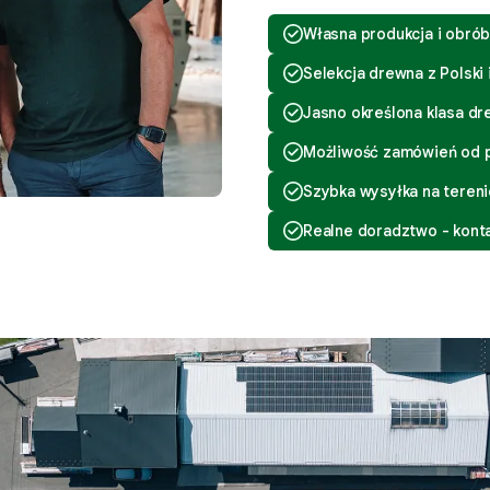
Własna produkcja i obró
Selekcja drewna z Polski
Jasno określona klasa dr
Możliwość zamówień od p
Szybka wysyłka na terenie
Realne doradztwo - konta