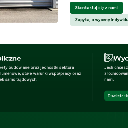
Skontaktuj się z nami
Zapytaj o wycenę indywid
liczne
Wyc
ety budowlane oraz jednostki sektora
Jeśli chces
olumenowe, stałe warunki współpracy oraz
zróżnicowan
tek samorządowych.
nami.
Dowiedz się