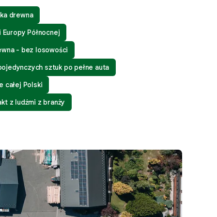
bka drewna
 i Europy Północnej
ewna - bez losowości
ojedynczych sztuk po pełne auta
 całej Polski
kt z ludźmi z branży