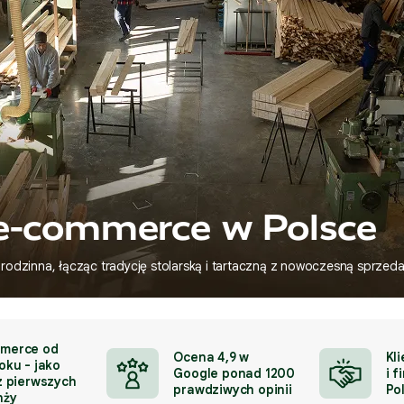
e-commerce w Polsce
 rodzinna, łącząc tradycję stolarską i tartaczną z nowoczesną sprzeda
merce od
Ocena 4,9 w
Kli
oku - jako
Google ponad 1200
i f
z pierwszych
prawdziwych opinii
Po
nży