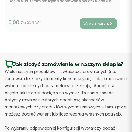
Deska 50x10 mm strugana heblowana świerk klasa AB
Cena brutto
6,00 zł
z %s VAT
z
23%
VAT
Wybierz wariant
Jak złożyć zamówienie w naszym sklepie?
Wiele naszych produktów – zwłaszcza drewnianych (np.
kantówki, deski czy elementy konstrukcyjne) – daje możliwość
wyboru konkretnych parametrów: przekroju, długości, a
często także opcji docięcia na wymiar. Ta sama zasada
dotyczy również niektórych dodatków, akcesoriów
montażowych czy produktów wykończeniowych – tam, gdzie
możesz dobrać wariant lub ilość według własnych potrzeb.
Po wybraniu odpowiedniej konfiguracji wystarczy podać