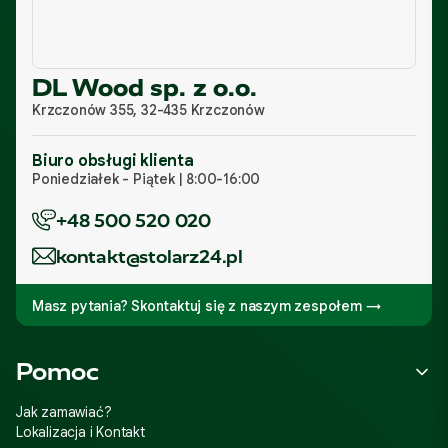
DL Wood sp. z o.o.
Krzczonów 355, 32-435 Krzczonów
Biuro obsługi klienta
Poniedziałek - Piątek | 8:00-16:00
+48 500 520 020
kontakt@stolarz24.pl
Masz pytania? Skontaktuj się z naszym zespołem →
Linki w stopce
Pomoc
Jak zamawiać?
Lokalizacja i Kontakt