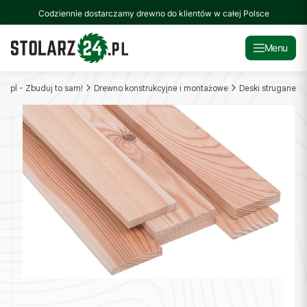
Codziennie dostarczamy drewno do klientów w całej Polsce
Menu
24.pl - Zbuduj to sam!
Drewno konstrukcyjne i montażowe
Deski strugane