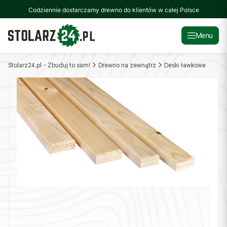
Codziennie dostarczamy drewno do klientów w całej Polsce
Menu
Stolarz24.pl - Zbuduj to sam!
Drewno na zewnątrz
Deski ławkowe