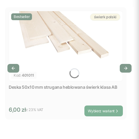
Bestseller
świerk polski
Kod:
401011
Deska 50x10 mm strugana heblowana świerk klasa AB
Cena brutto
6,00 zł
z %s VAT
z
23%
VAT
Wybierz wariant