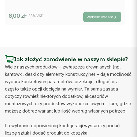
Cena brutto
6,00 zł
z %s VAT
z
23%
VAT
Wybierz wariant
Jak złożyć zamówienie w naszym sklepie?
Wiele naszych produktów – zwłaszcza drewnianych (np.
kantówki, deski czy elementy konstrukcyjne) – daje możliwość
wyboru konkretnych parametrów: przekroju, długości, a
często także opcji docięcia na wymiar. Ta sama zasada
dotyczy również niektórych dodatków, akcesoriów
montażowych czy produktów wykończeniowych – tam, gdzie
możesz dobrać wariant lub ilość według własnych potrzeb.
Po wybraniu odpowiedniej konfiguracji wystarczy podać
liczbę sztuk i dodać produkt do koszyka.