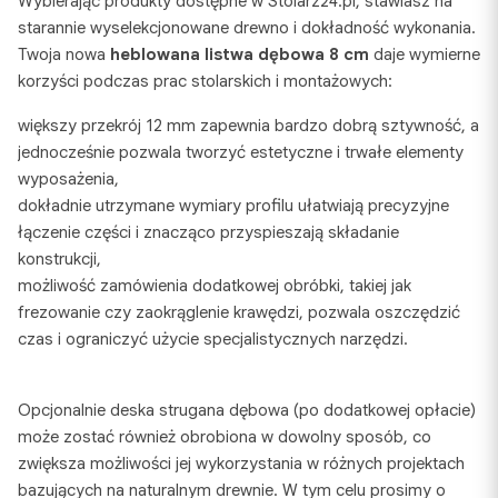
Wybierając produkty dostępne w Stolarz24.pl, stawiasz na
starannie wyselekcjonowane drewno i dokładność wykonania.
Twoja nowa
heblowana listwa dębowa 8 cm
daje wymierne
korzyści podczas prac stolarskich i montażowych:
większy przekrój 12 mm zapewnia bardzo dobrą sztywność, a
jednocześnie pozwala tworzyć estetyczne i trwałe elementy
wyposażenia,
dokładnie utrzymane wymiary profilu ułatwiają precyzyjne
łączenie części i znacząco przyspieszają składanie
konstrukcji,
możliwość zamówienia dodatkowej obróbki, takiej jak
frezowanie czy zaokrąglenie krawędzi, pozwala oszczędzić
czas i ograniczyć użycie specjalistycznych narzędzi.
Opcjonalnie deska strugana dębowa (po dodatkowej opłacie)
może zostać również obrobiona w dowolny sposób, co
zwiększa możliwości jej wykorzystania w różnych projektach
bazujących na naturalnym drewnie. W tym celu prosimy o