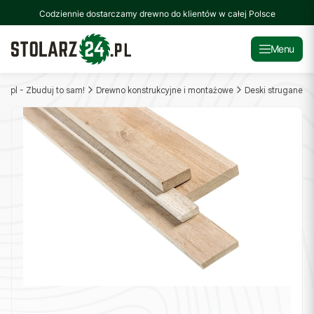
Codziennie dostarczamy drewno do klientów w całej Polsce
Menu
24.pl - Zbuduj to sam!
Drewno konstrukcyjne i montażowe
Deski strugane