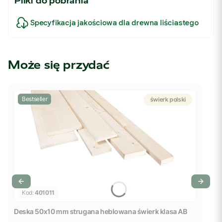
Pliki do pobrania
Specyfikacja jakościowa dla drewna liściastego
Może się przydać
Bestseller
świerk polski
Kod:
401011
Deska 50x10 mm strugana heblowana świerk klasa AB