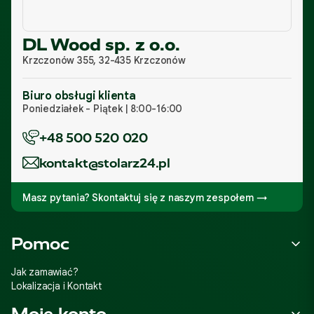
DL Wood sp. z o.o.
Krzczonów 355, 32-435 Krzczonów
Biuro obsługi klienta
Poniedziałek - Piątek | 8:00-16:00
+48 500 520 020
kontakt@stolarz24.pl
Masz pytania? Skontaktuj się z naszym zespołem →
Linki w stopce
Pomoc
Jak zamawiać?
Lokalizacja i Kontakt