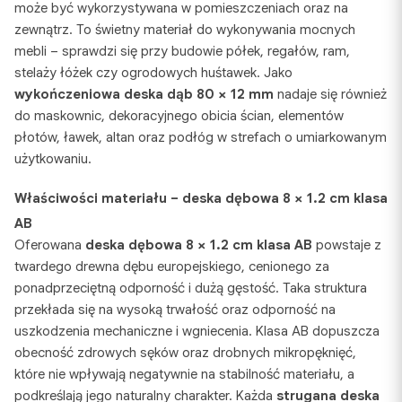
może być wykorzystywana w pomieszczeniach oraz na
zewnątrz. To świetny materiał do wykonywania mocnych
mebli – sprawdzi się przy budowie półek, regałów, ram,
stelaży łóżek czy ogrodowych huśtawek. Jako
wykończeniowa deska dąb 80 × 12 mm
nadaje się również
do maskownic, dekoracyjnego obicia ścian, elementów
płotów, ławek, altan oraz podłóg w strefach o umiarkowanym
użytkowaniu.
Właściwości materiału – deska dębowa 8 × 1.2 cm klasa
AB
Oferowana
deska dębowa 8 × 1.2 cm klasa AB
powstaje z
twardego drewna dębu europejskiego, cenionego za
ponadprzeciętną odporność i dużą gęstość. Taka struktura
przekłada się na wysoką trwałość oraz odporność na
uszkodzenia mechaniczne i wgniecenia. Klasa AB dopuszcza
obecność zdrowych sęków oraz drobnych mikropęknięć,
które nie wpływają negatywnie na stabilność materiału, a
podkreślają jego naturalny charakter. Każda
strugana deska