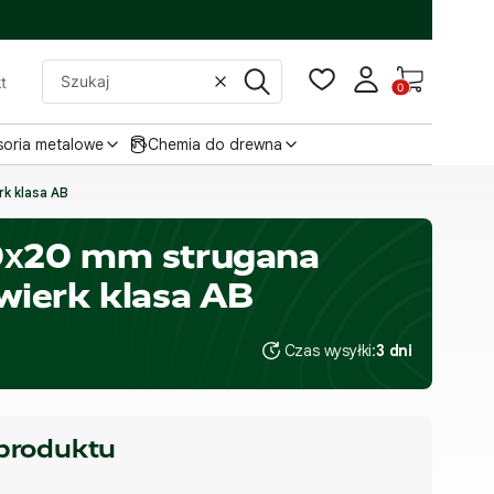
Produkty w
t
Wyczyść
Szukaj
soria metalowe
Chemia do drewna
k klasa AB
0x20 mm strugana
wierk klasa AB
Czas wysyłki:
3 dni
 produktu