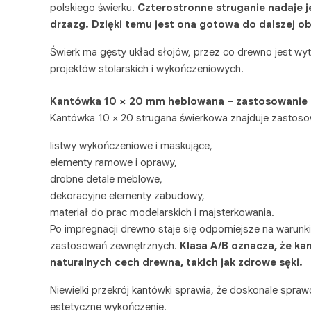
polskiego świerku.
Czterostronne struganie nadaje j
drzazg. Dzięki temu jest ona gotowa do dalszej o
Świerk ma gęsty układ słojów, przez co drewno jest wytr
projektów stolarskich i wykończeniowych.
Kantówka 10 × 20 mm heblowana
– zastosowanie 
Kantówka 10 × 20 strugana świerkowa znajduje zastosow
listwy wykończeniowe i maskujące,
elementy ramowe i oprawy,
drobne detale meblowe,
dekoracyjne elementy zabudowy,
materiał do prac modelarskich i majsterkowania.
Po impregnacji drewno staje się odporniejsze na warunk
zastosowań zewnętrznych.
Klasa A/B oznacza, że k
naturalnych cech drewna, takich jak zdrowe sęki.
Niewielki przekrój kantówki sprawia, że doskonale sprawd
estetyczne wykończenie.