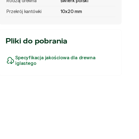
Rodzaj drewna
świerk polski
Przekrój kantówki
10x20 mm
Pliki do pobrania
Specyfikacja jakościowa dla drewna
iglastego