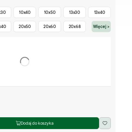
x30
10x40
10x50
13x30
13x40
x40
20x50
20x60
20x68
Więcej >
długości (+ 20% ceny) - podaj pożądane długości w
cjonalne
Dodaj do koszyka