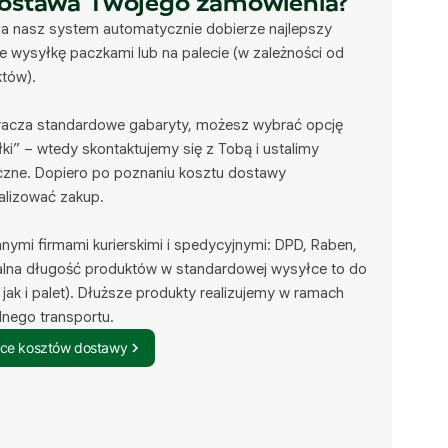
dostawa Twojego zamówienia?
a nasz system automatycznie dobierze najlepszy
 wysyłkę paczkami lub na palecie (w zależności od
któw).
kracza standardowe gabaryty, możesz wybrać opcję
ki” – wtedy skontaktujemy się z Tobą i ustalimy
yczne. Dopiero po poznaniu kosztu dostawy
alizować zakup.
mi firmami kurierskimi i spedycyjnymi: DPD, Raben,
lna długość produktów w standardowej wysyłce to do
ak i palet). Dłuższe produkty realizujemy w ramach
lnego transportu.
ące kosztów dostawy