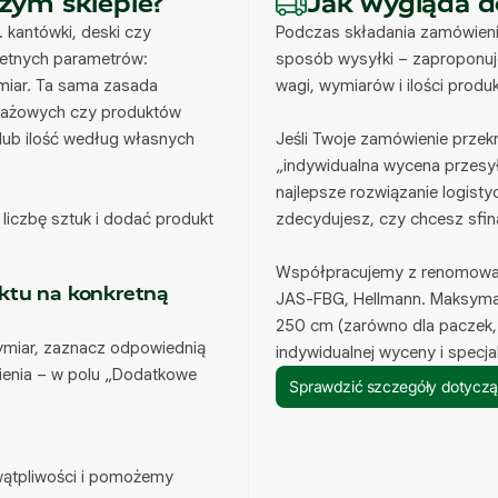
zym sklepie?
Jak wygląda 
 kantówki, deski czy
Podczas składania zamówieni
retnych parametrów:
sposób wysyłki – zaproponuje
ymiar. Ta sama zasada
wagi, wymiarów i ilości produ
ntażowych czy produktów
lub ilość według własnych
Jeśli Twoje zamówienie prze
„indywidualna wycena przesył
najlepsze rozwiązanie logist
liczbę sztuk i dodać produkt
zdecydujesz, czy chcesz sfin
Współpracujemy z renomowany
ktu na konkretną
JAS-FBG, Hellmann. Maksyma
250 cm (zarówno dla paczek, j
wymiar, zaznacz odpowiednią
indywidualnej wyceny i specja
ienia – w polu „Dodatkowe
Sprawdzić szczegóły dotycz
 wątpliwości i pomożemy