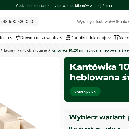
Codziennie dostarczamy drewno do klientów w całej Polsce
+48 500 520 020
Wyceny i dostawa
FAQ
Kontak
 domu
Drewno na zewnątrz
Dodatki i dekoracje
Akce
Legary i kantówki strugane
Kantówka 10x20 mm strugana heblowana świer
Kantówka 1
heblowana ś
świerk polski
Wybierz wariant
Dostępne inne przekroje: