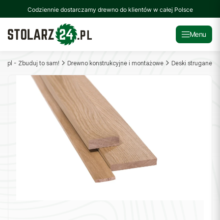
Codziennie dostarczamy drewno do klientów w całej Polsce
Menu
24.pl - Zbuduj to sam!
Drewno konstrukcyjne i montażowe
Deski strugane