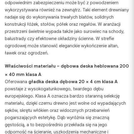
odpowiednim zabezpieczeniu może być z powodzeniem
wykorzystywana również na zewnątrz. Taki element drewniany
nadaje się do wykonywania trwałych blatów, solidnych
konstrukcji łóżek, stołów, półek oraz regałów. W aranżacji
przestrzeni świetnie wypada także jako surowiec na schody,
balustrady czy efektowne okładziny ścienne. W strefie
ogrodowej może stanowić eleganckie wykończenie altan,
ławek oraz ogrodzeń.
Właściwości materiału – dębowa deska heblowana 200
× 40 mm klasa A
Oferowana
gładka deska dębowa 20 × 4 cm klasa A
powstaje z wysokogatunkowego, twardego dębu
europejskiego. Klasa A oznacza bardzo staranną selekcję
materiału, dzięki czemu drewno jest wolne od wypadających
sęków, skrętu włókien oraz widocznych przebarwień
pogarszających estetykę. Dąb wyróżnia się znaczną
gęstością, a to bezpośrednio przekłada się na jego
odporność na ścieranie, uszkodzenia mechaniczne i