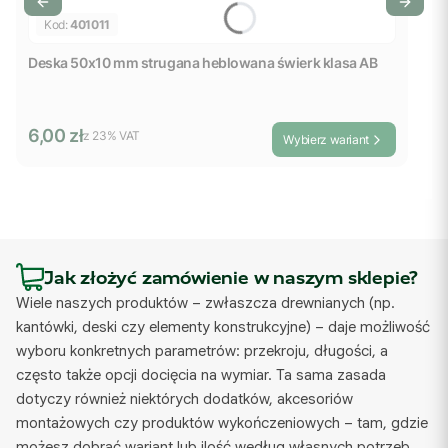
Kod:
401011
Deska 50x10 mm strugana heblowana świerk klasa AB
Cena brutto
6,00 zł
z %s VAT
z
23%
VAT
Wybierz wariant
Jak złożyć zamówienie w naszym sklepie?
Wiele naszych produktów – zwłaszcza drewnianych (np.
kantówki, deski czy elementy konstrukcyjne) – daje możliwość
wyboru konkretnych parametrów: przekroju, długości, a
często także opcji docięcia na wymiar. Ta sama zasada
dotyczy również niektórych dodatków, akcesoriów
montażowych czy produktów wykończeniowych – tam, gdzie
możesz dobrać wariant lub ilość według własnych potrzeb.