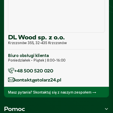
DL Wood sp. z o.o.
Krzczonów 355, 32-435 Krzczonów
Biuro obsługi klienta
Poniedziałek - Piątek | 8:00-16:00
+48 500 520 020
kontakt@stolarz24.pl
Masz pytania? Skontaktuj się z naszym zespołem →
Linki w stopce
Pomoc