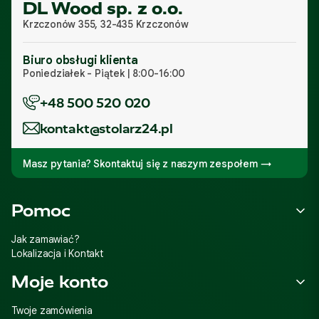
DL Wood sp. z o.o.
Krzczonów 355, 32-435 Krzczonów
Biuro obsługi klienta
Poniedziałek - Piątek | 8:00-16:00
+48 500 520 020
kontakt@stolarz24.pl
Masz pytania? Skontaktuj się z naszym zespołem →
Linki w stopce
Pomoc
Jak zamawiać?
Lokalizacja i Kontakt
Moje konto
Twoje zamówienia