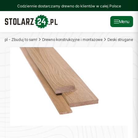
Codziennie dostarczamy drewno do klientów w całej Polsce
Menu
24.pl - Zbuduj to sam!
Drewno konstrukcyjne i montażowe
Deski strugane