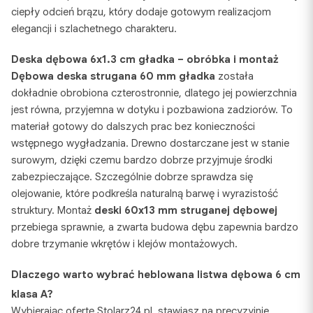
ciepły odcień brązu, który dodaje gotowym realizacjom
elegancji i szlachetnego charakteru.
Deska dębowa 6x1.3 cm gładka – obróbka i montaż
Dębowa deska strugana 60 mm gładka
została
dokładnie obrobiona czterostronnie, dlatego jej powierzchnia
jest równa, przyjemna w dotyku i pozbawiona zadziorów. To
materiał gotowy do dalszych prac bez konieczności
wstępnego wygładzania. Drewno dostarczane jest w stanie
surowym, dzięki czemu bardzo dobrze przyjmuje środki
zabezpieczające. Szczególnie dobrze sprawdza się
olejowanie, które podkreśla naturalną barwę i wyrazistość
struktury. Montaż
deski 60x13 mm struganej dębowej
przebiega sprawnie, a zwarta budowa dębu zapewnia bardzo
dobre trzymanie wkrętów i klejów montażowych.
Dlaczego warto wybrać heblowana listwa dębowa 6 cm
klasa A?
Wybierając ofertę Stolarz24.pl, stawiasz na precyzyjnie