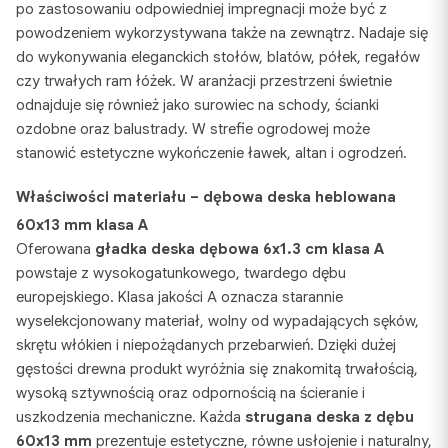
po zastosowaniu odpowiedniej impregnacji może być z
powodzeniem wykorzystywana także na zewnątrz. Nadaje się
do wykonywania eleganckich stołów, blatów, półek, regałów
czy trwałych ram łóżek. W aranżacji przestrzeni świetnie
odnajduje się również jako surowiec na schody, ścianki
ozdobne oraz balustrady. W strefie ogrodowej może
stanowić estetyczne wykończenie ławek, altan i ogrodzeń.
Właściwości materiału – dębowa deska heblowana
60x13 mm klasa A
Oferowana
gładka deska dębowa 6x1.3 cm klasa A
powstaje z wysokogatunkowego, twardego dębu
europejskiego. Klasa jakości A oznacza starannie
wyselekcjonowany materiał, wolny od wypadających sęków,
skrętu włókien i niepożądanych przebarwień. Dzięki dużej
gęstości drewna produkt wyróżnia się znakomitą trwałością,
wysoką sztywnością oraz odpornością na ścieranie i
uszkodzenia mechaniczne. Każda
strugana deska z dębu
60x13 mm
prezentuje estetyczne, równe usłojenie i naturalny,