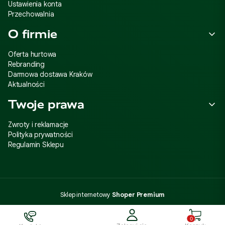
Ustawienia konta
Przechowalnia
O firmie
Oferta hurtowa
Rebranding
Darmowa dostawa Kraków
Aktualności
Twoje prawa
Zwroty i reklamacje
Polityka prywatności
Regulamin Sklepu
Sklep internetowy
Shoper Premium
4011311
Produkty 
45,00 zł