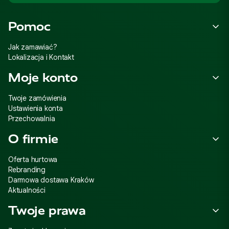
Linki w stopce
Pomoc
Jak zamawiać?
Lokalizacja i Kontakt
Moje konto
Twoje zamówienia
Ustawienia konta
Przechowalnia
O firmie
Oferta hurtowa
Rebranding
Darmowa dostawa Kraków
Aktualności
Twoje prawa