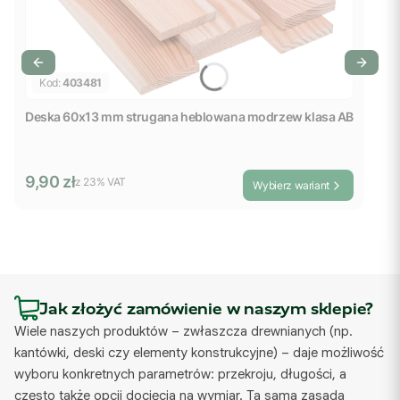
Kod:
403481
Deska 60x13 mm strugana heblowana modrzew klasa AB
Cena brutto
9,90 zł
z %s VAT
z
23%
VAT
Wybierz wariant
Jak złożyć zamówienie w naszym sklepie?
Wiele naszych produktów – zwłaszcza drewnianych (np.
kantówki, deski czy elementy konstrukcyjne) – daje możliwość
wyboru konkretnych parametrów: przekroju, długości, a
często także opcji docięcia na wymiar. Ta sama zasada