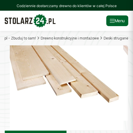
Codziennie dostarczamy drewno do klientów w całej Polsce
Menu
24.pl - Zbuduj to sam!
Drewno konstrukcyjne i montażowe
Deski strugane