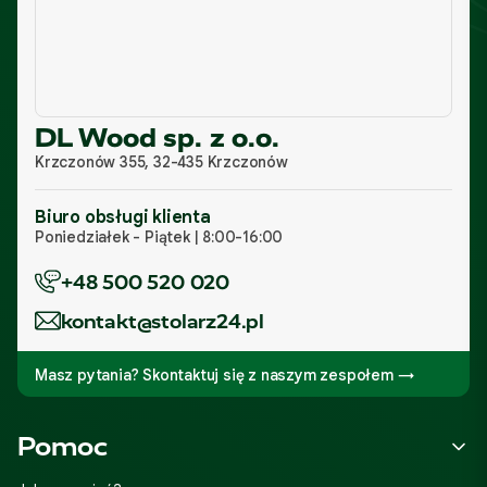
DL Wood sp. z o.o.
Krzczonów 355, 32-435 Krzczonów
Biuro obsługi klienta
Poniedziałek - Piątek | 8:00-16:00
+48 500 520 020
kontakt@stolarz24.pl
Masz pytania? Skontaktuj się z naszym zespołem →
Linki w stopce
Pomoc