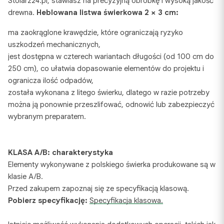
Stolarz24.pl, stawiasz na precyzyjną obróbkę i wysoką jakość
drewna.
Heblowana listwa świerkowa 2 × 3 cm:
ma zaokrąglone krawędzie, które ograniczają ryzyko
uszkodzeń mechanicznych,
jest dostępna w czterech wariantach długości (od 100 cm do
250 cm), co ułatwia dopasowanie elementów do projektu i
ogranicza ilość odpadów,
została wykonana z litego świerku, dlatego w razie potrzeby
można ją ponownie przeszlifować, odnowić lub zabezpieczyć
wybranym preparatem.
KLASA A/B: charakterystyka
Elementy wykonywane z polskiego świerka produkowane są w
klasie A/B.
Przed zakupem zapoznaj się ze specyfikacją klasową.
Pobierz specyfikację:
Specyfikacja klasowa.