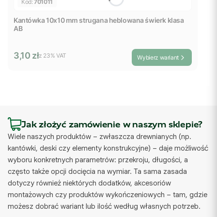
Kod:
701011
Kantówka 10x10 mm strugana heblowana świerk klasa
AB
Cena brutto
3,10 zł
z %s VAT
z
23%
VAT
Wybierz wariant
Jak złożyć zamówienie w naszym sklepie?
Wiele naszych produktów – zwłaszcza drewnianych (np.
kantówki, deski czy elementy konstrukcyjne) – daje możliwość
wyboru konkretnych parametrów: przekroju, długości, a
często także opcji docięcia na wymiar. Ta sama zasada
dotyczy również niektórych dodatków, akcesoriów
montażowych czy produktów wykończeniowych – tam, gdzie
możesz dobrać wariant lub ilość według własnych potrzeb.