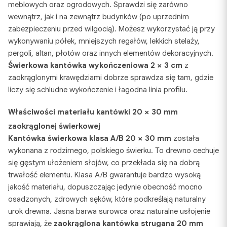
meblowych oraz ogrodowych. Sprawdzi się zarówno
wewnątrz, jak i na zewnątrz budynków (po uprzednim
zabezpieczeniu przed wilgocią). Możesz wykorzystać ją przy
wykonywaniu półek, mniejszych regałów, lekkich stelaży,
pergoli, altan, płotów oraz innych elementów dekoracyjnych.
Świerkowa kantówka wykończeniowa 2 × 3 cm
z
zaokrąglonymi krawędziami dobrze sprawdza się tam, gdzie
liczy się schludne wykończenie i łagodna linia profilu.
Właściwości materiału
kantówki 20 × 30 mm
zaokrąglonej świerkowej
Kantówka świerkowa klasa A/B 20 × 30 mm
została
wykonana z rodzimego, polskiego świerku. To drewno cechuje
się gęstym ułożeniem słojów, co przekłada się na dobrą
trwałość elementu. Klasa A/B gwarantuje bardzo wysoką
jakość materiału, dopuszczając jedynie obecność mocno
osadzonych, zdrowych sęków, które podkreślają naturalny
urok drewna. Jasna barwa surowca oraz naturalne usłojenie
sprawiają, że
zaokrąglona kantówka strugana 20 mm