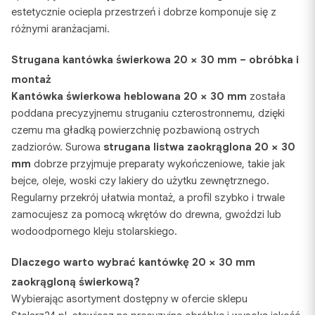
estetycznie ociepla przestrzeń i dobrze komponuje się z
różnymi aranżacjami.
Strugana kantówka świerkowa 20 × 30 mm
– obróbka i
montaż
Kantówka świerkowa heblowana 20 × 30 mm
została
poddana precyzyjnemu struganiu czterostronnemu, dzięki
czemu ma gładką powierzchnię pozbawioną ostrych
zadziorów. Surowa
strugana listwa zaokrąglona 20 × 30
mm
dobrze przyjmuje preparaty wykończeniowe, takie jak
bejce, oleje, woski czy lakiery do użytku zewnętrznego.
Regularny przekrój ułatwia montaż, a profil szybko i trwale
zamocujesz za pomocą wkrętów do drewna, gwoździ lub
wodoodpornego kleju stolarskiego.
Dlaczego warto wybrać
kantówkę 20 × 30 mm
zaokrągloną świerkową?
Wybierając asortyment dostępny w ofercie sklepu