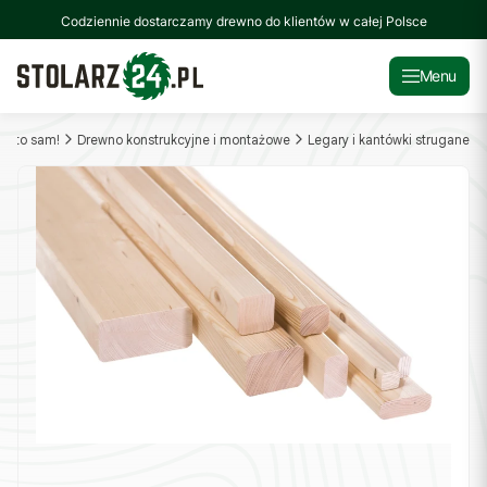
Codziennie dostarczamy drewno do klientów w całej Polsce
Menu
uj to sam!
Drewno konstrukcyjne i montażowe
Legary i kantówki strugane