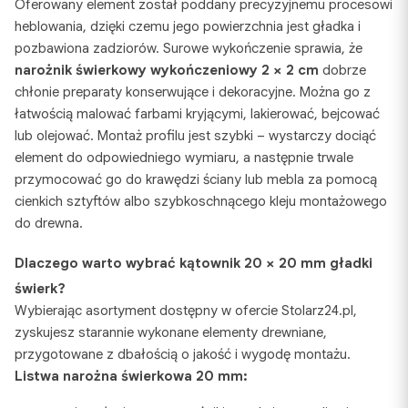
Oferowany element został poddany precyzyjnemu procesowi
heblowania, dzięki czemu jego powierzchnia jest gładka i
pozbawiona zadziorów. Surowe wykończenie sprawia, że
narożnik świerkowy wykończeniowy 2 × 2 cm
dobrze
chłonie preparaty konserwujące i dekoracyjne. Można go z
łatwością malować farbami kryjącymi, lakierować, bejcować
lub olejować. Montaż profilu jest szybki – wystarczy dociąć
element do odpowiedniego wymiaru, a następnie trwale
przymocować go do krawędzi ściany lub mebla za pomocą
cienkich sztyftów albo szybkoschnącego kleju montażowego
do drewna.
Dlaczego warto wybrać
kątownik 20 × 20 mm gładki
świerk
?
Wybierając asortyment dostępny w ofercie Stolarz24.pl,
zyskujesz starannie wykonane elementy drewniane,
przygotowane z dbałością o jakość i wygodę montażu.
Listwa narożna świerkowa 20 mm: