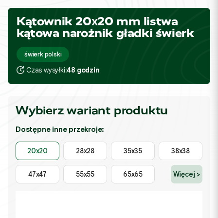
Kątownik 20x20 mm listwa
kątowa narożnik gładki świerk
świerk polski
Czas wysyłki:
48 godzin
Wybierz wariant produktu
Dostępne inne przekroje:
20x20
28x28
35x35
38x38
47x47
55x55
65x65
Więcej >
*
Wybierz długość produktu