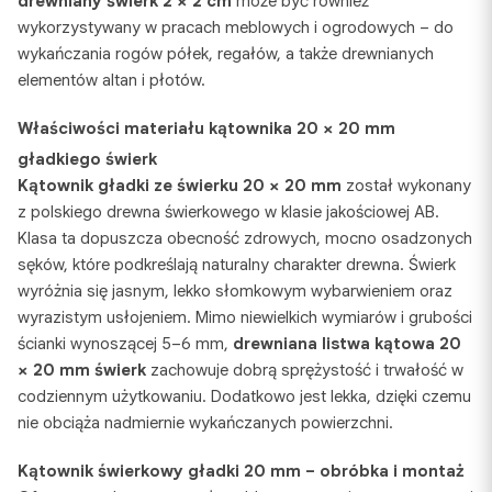
drewniany świerk 2 × 2 cm
może być również
wykorzystywany w pracach meblowych i ogrodowych – do
wykańczania rogów półek, regałów, a także drewnianych
elementów altan i płotów.
Właściwości materiału
kątownika 20 × 20 mm
gładkiego świerk
Kątownik gładki ze świerku 20 × 20 mm
został wykonany
z polskiego drewna świerkowego w klasie jakościowej AB.
Klasa ta dopuszcza obecność zdrowych, mocno osadzonych
sęków, które podkreślają naturalny charakter drewna. Świerk
wyróżnia się jasnym, lekko słomkowym wybarwieniem oraz
wyrazistym usłojeniem. Mimo niewielkich wymiarów i grubości
ścianki wynoszącej 5–6 mm,
drewniana listwa kątowa 20
× 20 mm
świerk
zachowuje dobrą sprężystość i trwałość w
codziennym użytkowaniu. Dodatkowo jest lekka, dzięki czemu
nie obciąża nadmiernie wykańczanych powierzchni.
Kątownik świerkowy gładki 20 mm
– obróbka i montaż