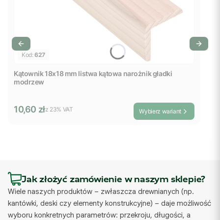
Kod:
627
Kątownik 18x18 mm listwa kątowa narożnik gładki
modrzew
Cena brutto
10,60 zł
z %s VAT
z
23%
VAT
Wybierz wariant
Jak złożyć zamówienie w naszym sklepie?
Wiele naszych produktów – zwłaszcza drewnianych (np.
kantówki, deski czy elementy konstrukcyjne) – daje możliwość
wyboru konkretnych parametrów: przekroju, długości, a